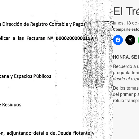
El Tr
lunes, 18 de
Comparte esto
HONRA, SE 
Recuerdo a u
pregunta ten
desde el exp
De los temas 
del primer p
rótulo transp