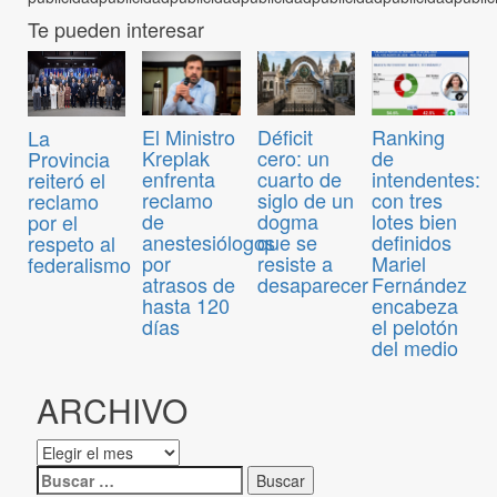
Te pueden interesar
El Ministro
Déficit
Ranking
La
Kreplak
cero: un
de
Provincia
enfrenta
cuarto de
intendentes:
reiteró el
reclamo
siglo de un
con tres
reclamo
de
dogma
lotes bien
por el
anestesiólogos
que se
definidos
respeto al
por
resiste a
Mariel
federalismo
atrasos de
desaparecer
Fernández
hasta 120
encabeza
días
el pelotón
del medio
ARCHIVO