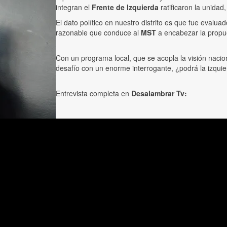
integran el
Frente de Izquierda
ratificaron la unidad
El dato político en nuestro distrito es que fue evalu
razonable que conduce al
MST
a encabezar la propue
Con un programa local, que se acopla la visión nacio
desafío con un enorme interrogante, ¿podrá la izqui
Entrevista completa en
Desalambrar Tv: