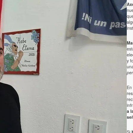
Axe
nue
que
alg
ins
Mar
est
ele
y f
una
pe
En 
res
rec
inf
a l
se
Si