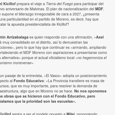
l Kicillof
prepara el viaje a
Tierra del Fuego
para participar del
vo aniversario de Malvinas. El plan de nacionalización del
MDF
,
 supone el liderazgo innegociable de cara a 2027, ¿presenta
una particularidad en el partido de Moreno, es decir, hay que
talar la apuesta presidencialista de Kicillof?
tín Arrizabalaga
es quien responde con una afirmación, «
Axel
á muy consolidado en el distrito, así lo demuestran las
cciones», pero lo que hay que continuar es «armando, ampliando
ortaleciendo el MDF Moreno con aspiraciones a presentarse como
 alternativa» porque el actual oficialismo local
«no hegemoniza el
ronismo morenense»
.
un pasaje de la entrevista, «El Vasco» adopta un posicionamiento
pecto al
Fondo Educativo
: «La Provincia transfiere es masa de
ursos, que es muy importante, para resolver la demanda de
raestructura, algo que en Moreno no se hace.
No nos oponemos
as obras que se hicieron con el Fondo Educativo, pero
ñalamos que la prioridad son las escuelas».
Kicillof
aspira a ser el modelo opuesto a
Milei
, proponiendo