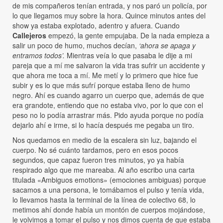
de mis compañeros tenían entrada, y nos paró un policía, por
lo que llegamos muy sobre la hora. Quince minutos antes del
show ya estaba explotado, adentro y afuera. Cuando
Callejeros
empezó, la gente empujaba. De la nada empieza a
salir un poco de humo, muchos decían,
‘ahora se apaga y
entramos todos’.
Mientras veía lo que pasaba le dije a mi
pareja que a mí me salvaron la vida tras sufrir un accidente y
que ahora me toca a mí. Me metí y lo primero que hice fue
subir y es lo que más sufrí porque estaba lleno de humo
negro. Ahí es cuando agarro un cuerpo que, además de que
era grandote, entiendo que no estaba vivo, por lo que con el
peso no lo podía arrastrar más. Pido ayuda porque no podía
dejarlo ahí e irme, si lo hacía después me pegaba un tiro.
Nos quedamos en medio de la escalera sin luz, bajando el
cuerpo. No sé cuánto tardamos, pero en esos pocos
segundos, que capaz fueron tres minutos, yo ya había
respirado algo que me mareaba. Al año escribo una carta
titulada «Ambiguos emotions» (emociones ambiguas) porque
sacamos a una persona, le tomábamos el pulso y tenía vida,
lo llevamos hasta la terminal de la línea de colectivo 68, lo
metimos ahí donde había un montón de cuerpos mojándose,
le volvimos a tomar el pulso y nos dimos cuenta de que estaba