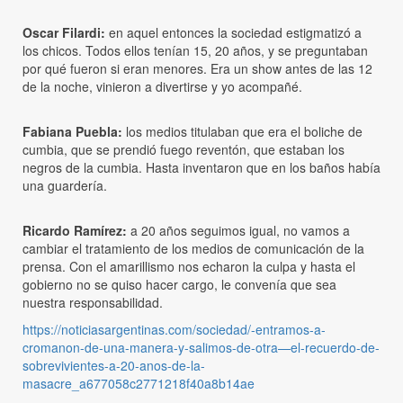
Oscar Filardi:
en aquel entonces la sociedad estigmatizó a
los chicos. Todos ellos tenían 15, 20 años, y se preguntaban
por qué fueron si eran menores. Era un show antes de las 12
de la noche, vinieron a divertirse y yo acompañé.
Fabiana Puebla:
los medios titulaban que era el boliche de
cumbia, que se prendió fuego reventón, que estaban los
negros de la cumbia. Hasta inventaron que en los baños había
una guardería.
Ricardo Ramírez:
a 20 años seguimos igual, no vamos a
cambiar el tratamiento de los medios de comunicación de la
prensa. Con el amarillismo nos echaron la culpa y hasta el
gobierno no se quiso hacer cargo, le convenía que sea
nuestra responsabilidad.
https://noticiasargentinas.com/sociedad/-entramos-a-
cromanon-de-una-manera-y-salimos-de-otra—el-recuerdo-de-
sobrevivientes-a-20-anos-de-la-
masacre_a677058c2771218f40a8b14ae