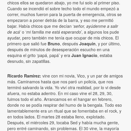
chicos ellos se quedaron abajo, yo me fui solo al primer piso.
Cuando se incendió el sobre techo todo el mundo empezó a
correr, muchos fueron para la puerta de emergencia, otros se
empezaron a poner detrás de la barra, y eso me permitió
bajar. Había chicos que me decían ‘
señor, ayúdenme a salir
de acá’
o ‘
mi familia me está esperando
’, a algunos los pude
ayudar, pero también me tenía que ocupar de mis chicos. El
primero que salió fue
Bruno
, después
Joaquín
, y por último,
después de minutos de desesperación escucho en una
esquina el grito ‘papá, papá’ y era
Juan Ignacio
, estaba
desnudo, sin zapatillas.
Ricardo Ramírez:
vine con mi novia, Vico, y un par de amigos
más. Caminamos hasta que nos paró un policía, que nos
terminó salvando la vida. Yo viví otra realidad, por lo vi desde
afuera, no estaba adentro. En mi caso vine el 28, 29, 30,
fuimos todo el año. Arrancamos en el hangar en febrero,
donde no se podía respirar del humo de la bengala. Todo eso
lamentablemente era un ritual que se fomentaba en el rock, y
en todos lados. El martes 28 estaba lleno, explotado.
Después, el miércoles 29, tocaba Sed y había mucha gente,
pero entré caminando, sin problemas. El 30 vine, la mayoría