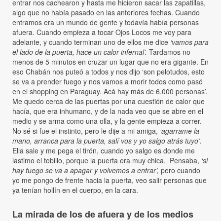
entrar nos cachearon y hasta me hicieron sacar las zapatillas,
algo que no había pasado en las anteriores fechas. Cuando
entramos era un mundo de gente y todavía había personas
afuera. Cuando empieza a tocar Ojos Locos me voy para
adelante, y cuando terminan uno de ellos me dice
‘vamos para
el lado de la puerta, hace un calor infernal’.
Tardamos no
menos de 5 minutos en cruzar un lugar que no era gigante. En
eso Chabán nos puteó a todos y nos dijo ‘son pelotudos, esto
se va a prender fuego y nos vamos a morir todos como pasó
en el shopping en Paraguay. Acá hay más de 6.000 personas’.
Me quedo cerca de las puertas por una cuestión de calor que
hacía, que era inhumano, y de la nada veo que se abre en el
medio y se arma como una olla, y la gente empieza a correr.
No sé si fue el instinto, pero le dije a mi amiga,
‘agarrame la
mano, arranca para la puerta, salí vos y yo salgo atrás tuyo’
.
Ella sale y me pega el tirón, cuando yo salgo es donde me
lastimo el tobillo, porque la puerta era muy chica. Pensaba,
‘si
hay fuego se va a apagar y volvemos a entrar’,
pero cuando
yo me pongo de frente hacia la puerta, veo salir personas que
ya tenían hollín en el cuerpo, en la cara.
La mirada de los de afuera y de los medios