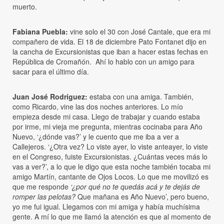
muerto.
Fabiana Puebla:
vine solo el 30 con José Cantale, que era mi
compañero de vida. El 18 de diciembre Pato Fontanet dijo en
la cancha de Excursionistas que iban a hacer estas fechas en
República de Cromañón. Ahí lo hablo con un amigo para
sacar para el último día.
Juan José Rodríguez:
estaba con una amiga. También,
como Ricardo, vine las dos noches anteriores. Lo mío
empieza desde mi casa. Llego de trabajar y cuando estaba
por irme, mi vieja me pregunta, mientras cocinaba para Año
Nuevo, ‘¿dónde vas?’ y le cuento que me iba a ver a
Callejeros. ‘¿Otra vez? Lo viste ayer, lo viste anteayer, lo viste
en el Congreso, fuiste Excursionistas. ¿Cuántas veces más lo
vas a ver?’, a lo que le digo que esta noche también tocaba mi
amigo Martín, cantante de Ojos Locos. Lo que me movilizó es
que me responde
‘¿por qué no te quedás acá y te dejás de
romper las pelotas?
Que mañana es Año Nuevo’, pero bueno,
yo me fui igual. Llegamos con mi amiga y había muchísima
gente. A mí lo que me llamó la atención es que al momento de