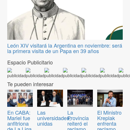
León XIV visitará la Argentina en noviembre: será
la primera visita de un Papa en 39 años
Espacio Publicitario
Te pueden interesar
En CABA:
Las
El Ministro
La
Mariel fue
universidades,
Kreplak
Provincia
anfitriona
unidas
enfrenta
reiteró el
de La Liga
reclamo
reclamo