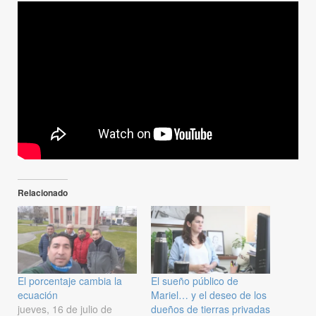
Relacionado
El porcentaje cambia la
El sueño público de
ecuación
Mariel… y el deseo de los
jueves, 16 de julio de
dueños de tierras privadas