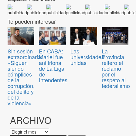
Te pueden interesar
Sin sesión
En CABA:
Las
La
extraordinaria:
Mariel fue
universidades,
Provincia
«Siguen
anfitriona
unidas
reiteró el
siendo
de La Liga
reclamo
cómplices
de
por el
de la
Intendentes
respeto al
corrupción,
federalismo
del delito y
de la
violencia»
ARCHIVO