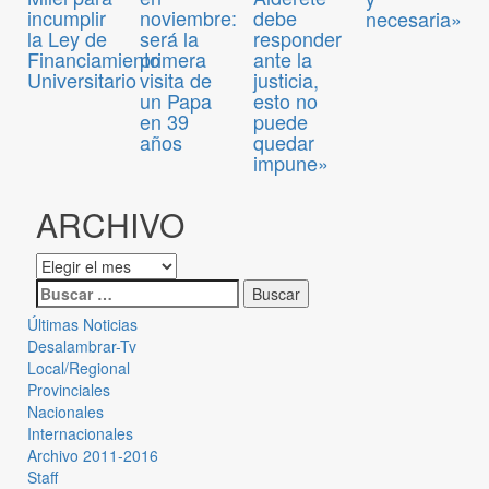
incumplir
noviembre:
debe
necesaria»
la Ley de
será la
responder
Financiamiento
primera
ante la
Universitario
visita de
justicia,
un Papa
esto no
en 39
puede
años
quedar
impune»
ARCHIVO
Últimas Noticias
Desalambrar-Tv
Local/Regional
Provinciales
Nacionales
Internacionales
Archivo 2011-2016
Staff