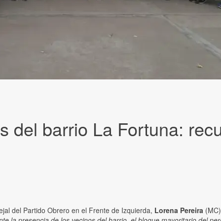
s del barrio La Fortuna: rec
jal del Partido Obrero en el Frente de Izquierda,
Lorena Pereira
(MC) 
nte la presencia de los vecinos del barrio, el bloque mayoritario del p