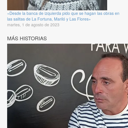
«Desde la banca de izquierda pido que se hagan las obras en
las salitas de La Fortuna, Mariló y Las Flores»
martes, 1 de agosto de 2023
MÁS HISTORIAS