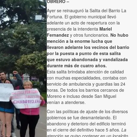
OBRERO –
Ayer se reinauguró la Salita del Barrio La
Fortuna. El gobierno municipal llevó
adelante un acto de reapertura con la
presencia de la intendenta
Mariel
Fernandez
y otros funcionarios.
No hubo
mención a la enorme lucha que
llevaron adelante los vecinos del barrio
por la puesta a punto de esta salita
que estuvo abandonada y vandalizada
durante más de cuatro años.
Esta salita brindaba atención de calidad
con muchas especialidades, contaba con
servicio de ambulancia y guardias las 24
horas. De todos los barrios cercanos de
Moreno e incluso desde San Miguel
venían a atenderse.
Con las políticas de ajuste de los diversos
gobiernos se fue desmantelando. El
abandono y deterioro del edificio terminó
en el cierre del definitivo hace 5 años.
La
atención se quiso contener en un localcito