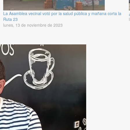
La Asamblea vecinal votó por la salud pública y mañana corta la
Ruta 23
lunes, 13 de noviembre de 2023