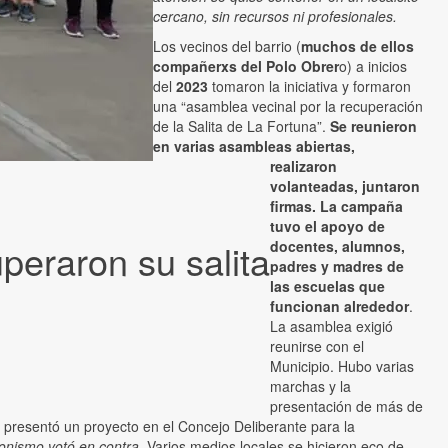
cercano, sin recursos ni profesionales.
Los vecinos del barrio (
muchos de ellos
compañerxs del Polo Obrer
o) a inicios
del
2023
tomaron la iniciativa y formaron
una “asamblea vecinal por la recuperación
de la Salita de La Fortuna”.
Se reunieron
en varias asambleas abiertas,
realizaron
volanteadas, juntaron
firmas. La campaña
tuvo el apoyo de
uperaron su salita
docentes, alumnos,
padres y madres de
las escuelas que
funcionan alrededor
.
La asamblea exigió
reunirse con el
Municipio. Hubo varias
marchas y la
presentación de más de
presentó un proyecto en el Concejo Deliberante para la
eronismo votó en contra
. Varios medios locales se hicieron eco de