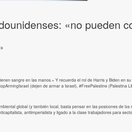
adounidenses: «no pueden co
ra
nen sangre en las manos.» Y recuerda el rol de Harris y Biden en su 
opArmingIsrael (dejen de armar a Israel), #FreePalestine (Palestina Li
mbiental global (y también local, basta pensar en las posicones de lxs 
capitalista, antiimperialista y ligado a la clase trabajadores para sec