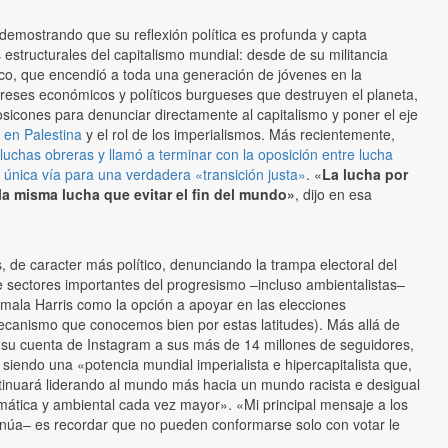
demostrando que su reflexión política es profunda y capta
 estructurales del capitalismo mundial: desde de su militancia
ico, que encendió a toda una generación de jóvenes en la
ereses económicos y políticos burgueses que destruyen el planeta,
osicones para denunciar directamente al capitalismo y poner el eje
 en Palestina
y el rol de los imperialismos. Más recientemente,
luchas obreras y llamó a terminar con la oposición entre lucha
 única vía para una verdadera «transición justa»
. «
La lucha por
 la misma lucha que evitar el fin del mundo»
, dijo en esa
 de caracter más político, denunciando la trampa electoral del
 sectores importantes del progresismo –incluso ambientalistas–
mala Harris como la opción a apoyar en las elecciones
canismo que conocemos bien por estas latitudes). Más allá de
n su cuenta de Instagram a sus más de 14 millones de seguidores,
siendo una «potencia mundial imperialista e hipercapitalista que,
ntinuará liderando al mundo más hacia un mundo racista e desigual
mática y ambiental cada vez mayor». «Mi principal mensaje a los
núa– es recordar que no pueden conformarse solo con votar le