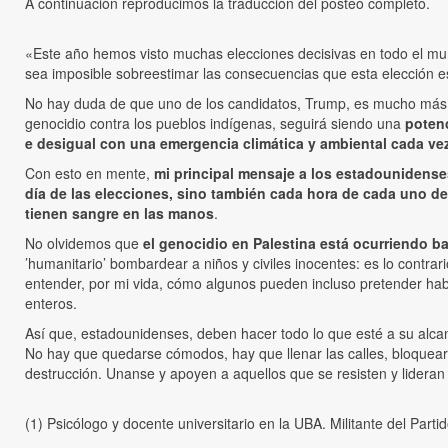
A continuación reproducimos la traducción del posteo completo.
«Este año hemos visto muchas elecciones decisivas en todo el mu
sea imposible sobreestimar las consecuencias que esta elección es
No hay duda de que uno de los candidatos, Trump, es mucho más pe
genocidio contra los pueblos indígenas, seguirá siendo una
potenc
e desigual con una emergencia climática y ambiental cada ve
Con esto en mente,
mi principal mensaje a los estadounidense
día de las elecciones, sino también cada hora de cada uno d
tienen sangre en las manos
.
No olvidemos que
el genocidio en Palestina está ocurriendo ba
’humanitario’ bombardear a niños y civiles inocentes: es lo contra
entender, por mi vida, cómo algunos pueden incluso pretender habl
enteros.
Así que, estadounidenses, deben hacer todo lo que esté a su alcan
No hay que quedarse cómodos, hay que llenar las calles, bloquear,
destrucción. Unanse y apoyen a aquellos que se resisten y lidera
(1) Psicólogo y docente universitario en la UBA. Militante del Parti