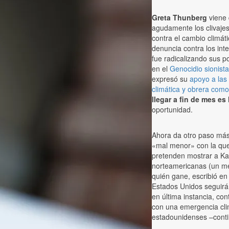
Greta Thunberg
viene 
agudamente los clivajes
contra el cambio climát
denuncia contra los int
fue radicalizando sus p
en el
Genocidio sionista
expresó su
apoyo a las 
climática y obrera como
llegar a fin de mes es
oportunidad.
Ahora da otro paso más,
«mal menor» con la que
pretenden mostrar a Ka
norteamericanas (un me
quién gane, escribió e
Estados Unidos seguirá 
en última instancia, co
con una emergencia cli
estadounidenses –conti