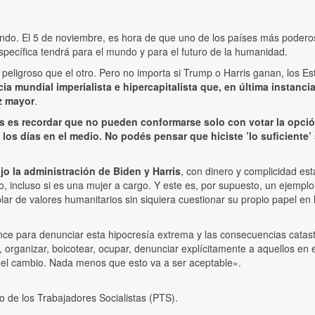
ndo. El 5 de noviembre, es hora de que uno de los países más podero
pecífica tendrá para el mundo y para el futuro de la humanidad.
ligroso que el otro. Pero no importa si Trump o Harris ganan, los Est
ia mundial imperialista e hipercapitalista que, en última instan
z mayor
.
s es recordar que no pueden conformarse solo con votar la opci
e los días en el medio. No podés pensar que hiciste ’lo suficien
jo la administración de Biden y Harris
, con dinero y complicidad es
rio, incluso si es una mujer a cargo. Y este es, por supuesto, un eje
ar de valores humanitarios sin siquiera cuestionar su propio papel en 
ce para denunciar esta hipocresía extrema y las consecuencias catastr
 organizar, boicotear, ocupar, denunciar explícitamente a aquellos en 
n el cambio. Nada menos que esto va a ser aceptable».
do de los Trabajadores Socialistas (PTS).