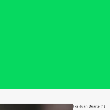
Por
Juan Duarte
(1)