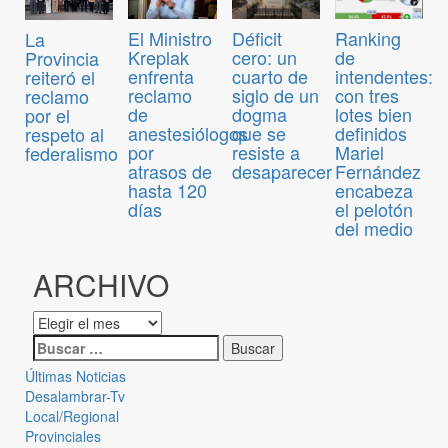
El Ministro
Déficit
Ranking
La
Kreplak
cero: un
de
Provincia
enfrenta
cuarto de
intendentes:
reiteró el
reclamo
siglo de un
con tres
reclamo
de
dogma
lotes bien
por el
anestesiólogos
que se
definidos
respeto al
por
resiste a
Mariel
federalismo
atrasos de
desaparecer
Fernández
hasta 120
encabeza
días
el pelotón
del medio
ARCHIVO
Últimas Noticias
Desalambrar-Tv
Local/Regional
Provinciales