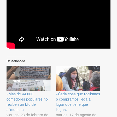
Relacionado
«Más de 44.000
«Cada cosa que recibimos
comedores populares no
o compramos llega al
reciben un kilo de
lugar que tiene que
alimentos»
llegar»
viernes, 23 de febrero de
martes, 17 de agosto de