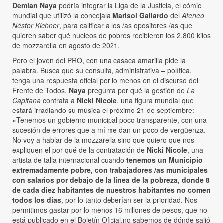
Demian Naya
podría integrar la Liga de la Justicia, el cómic
mundial que utilizó la concejala
Marisol Gallardo
del
Ateneo
Néstor Kichner
, para calificar a los /as opositores /as que
quieren saber qué nucleos de pobres recibieron los 2.800 kilos
de mozzarella en agosto de 2021.
Pero el joven del PRO, con una casaca amarilla pide la
palabra. Busca que su consulta, administrativa – política,
tenga una respuesta oficial por lo menos en el discurso del
Frente de Todos.
Naya
pregunta por qué la gestión de
La
Capitana
contrata a
Nicki Nicole
, una figura mundial que
estará irradiando su música el próximo 21 de septiembre:
«Tenemos un gobierno municipal poco transparente, con una
sucesión de errores que a mí me dan un poco de vergüenza.
No voy a hablar de la mozzarella sino que quiero que nos
expliquen el por qué de la contratación de
Nicki Nicole
, una
artista de talla internacional cuando
tenemos un Municipio
extremadamente pobre, con trabajadores /as municipales
con salarios por debajo de la línea de la pobreza, donde 8
de cada diez habitantes de nuestros habitantes no comen
todos los días
, por lo tanto deberían ser la prioridad. Nos
permitimos gastar por lo menos 16 millones de pesos, que no
está publicado en el Boletín Oficial,no sabemos de dónde salió