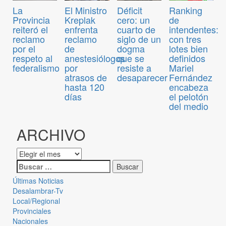
El Ministro
Déficit
Ranking
La
Kreplak
cero: un
de
Provincia
enfrenta
cuarto de
intendentes:
reiteró el
reclamo
siglo de un
con tres
reclamo
de
dogma
lotes bien
por el
anestesiólogos
que se
definidos
respeto al
por
resiste a
Mariel
federalismo
atrasos de
desaparecer
Fernández
hasta 120
encabeza
días
el pelotón
del medio
ARCHIVO
Últimas Noticias
Desalambrar-Tv
Local/Regional
Provinciales
Nacionales