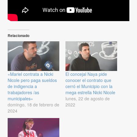
Relacionado
«Mariel contrata a Nicki
El concejal Naya pide
Nicole pero paga sueldos
conocer el contrato que
de indigencia a
cerró el Municipio con la
trabajadores /as
mega estrella Nicki Nicole
municipales»
lunes, 22 de agosto de
domingo, 18 de febrero de
2022
2024