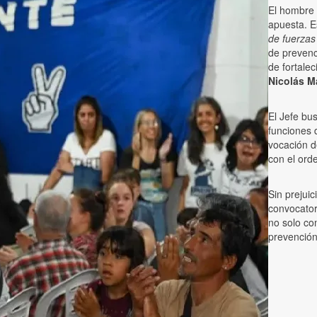
El hombre 
apuesta. 
de fuerzas
de prevenci
de fortale
Nicolás M
El Jefe bu
funciones 
vocación d
con el ord
Sin prejuic
convocator
no solo com
prevención 