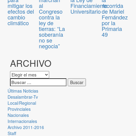
mitigar los
al
Financiamiento
recorrida
efectos del
Congreso
Universitario
de Mariel
cambio
contra la
Fernández
climático
ley de
por la
tierras: “La
Primaria
soberanía
49
no se
negocia”
ARCHIVO
Últimas Noticias
Desalambrar-Tv
Local/Regional
Provinciales
Nacionales
Internacionales
Archivo 2011-2016
Staff