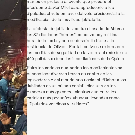
martes en protesta al evento que preparó el
presidente Javier Milei para agradecerle a los
diputados el voto en favor del veto presidencial a la
modificación de la movilidad jubilatoria.
La protesta de jubilados contra el asado de
Milei
a
los 87 diputados “héroes” comenzó hoy a última
hora de la tarde y aun se desarrolla frene a la
residencia de Olivos. Por tal motivo se extremaron
las medidas de seguridad en la zona y al rededor de
400 policías rodean las inmediaciones de la Quinta.
Entre los carteles que portan los manifestantes se
pueden leer diversas frases en contra de los
legisladores y del mandatario nacional. “Robar a los
Jubilados es un crimen social”, dice una de las
banderas más grandes, mientras que entre los
carteles más pequeños abundan leyendas como
“Diputados vendidos y traidores”.