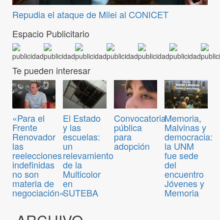
Repudia el ataque de Milei al CONICET
Espacio Publicitario
Te pueden interesar
Convocatoria
«Para el
El Estado
Memoria,
pública
Frente
y las
Malvinas y
para
Renovador
escuelas:
democracia:
adopción
las
un
la UNM
reelecciones
relevamiento
fue sede
indefinidas
de la
del
no son
Multicolor
encuentro
materia de
en
Jóvenes y
negociación»
SUTEBA
Memoria