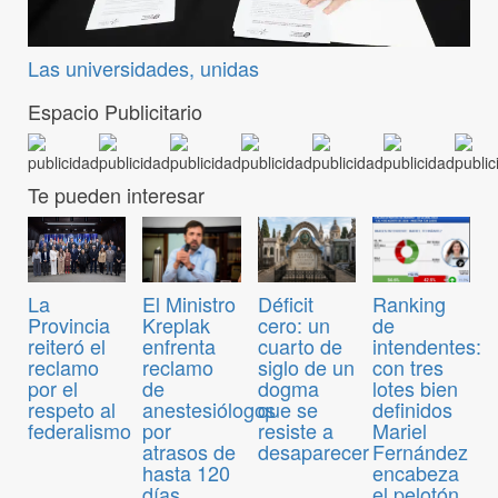
Las universidades, unidas
Espacio Publicitario
Te pueden interesar
El Ministro
Déficit
Ranking
La
Kreplak
cero: un
de
Provincia
enfrenta
cuarto de
intendentes:
reiteró el
reclamo
siglo de un
con tres
reclamo
de
dogma
lotes bien
por el
anestesiólogos
que se
definidos
respeto al
por
resiste a
Mariel
federalismo
atrasos de
desaparecer
Fernández
hasta 120
encabeza
días
el pelotón