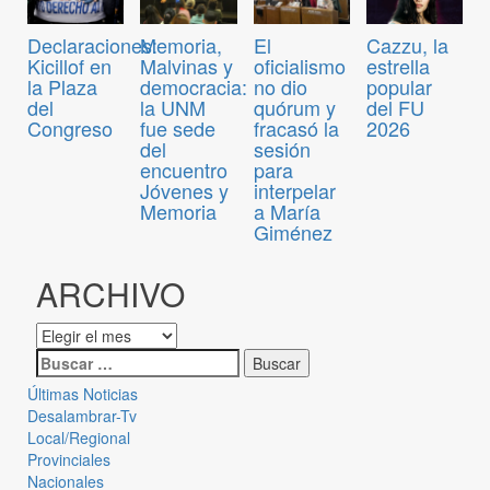
Declaraciones:
Memoria,
El
Cazzu, la
Kicillof en
Malvinas y
oficialismo
estrella
la Plaza
democracia:
no dio
popular
del
la UNM
quórum y
del FU
Congreso
fue sede
fracasó la
2026
del
sesión
encuentro
para
Jóvenes y
interpelar
Memoria
a María
Giménez
ARCHIVO
Últimas Noticias
Desalambrar-Tv
Local/Regional
Provinciales
Nacionales