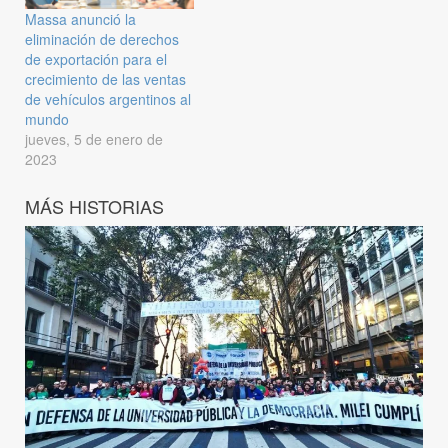
Massa anunció la
eliminación de derechos
de exportación para el
crecimiento de las ventas
de vehículos argentinos al
mundo
jueves, 5 de enero de
2023
MÁS HISTORIAS