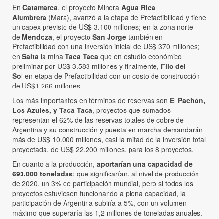
En
Catamarca
, el proyecto Minera
Agua Rica
Alumbrera
(Mara), avanzó a la etapa de Prefactibilidad y tiene
un capex previsto de US$ 3.100 millones; en la zona norte
de
Mendoza
, el proyecto
San Jorge
también en
Prefactibilidad con una inversión inicial de US$ 370 millones;
en
Salta
la mina
Taca Taca
que en estudio económico
preliminar por US$ 3.583 millones y finalmente,
Filo del
Sol
en etapa de Prefactibilidad con un costo de construcción
de US$1.266 millones.
Los más importantes en términos de reservas son
El Pachón,
Los Azules, y Taca Taca
, proyectos que sumados
representan el 62% de las reservas totales de cobre de
Argentina y su construcción y puesta en marcha demandarán
más de US$ 10.000 millones, casi la mitad de la inversión total
proyectada, de US$ 22.200 millones, para los 8 proyectos.
En cuanto a la producción,
aportarían una capacidad de
693.000 toneladas
; que significarían, al nivel de producción
de 2020, un 3% de participación mundial, pero si todos los
proyectos estuviesen funcionando a plena capacidad, la
participación de Argentina subiría a 5%, con un volumen
máximo que superaría las 1,2 millones de toneladas anuales.