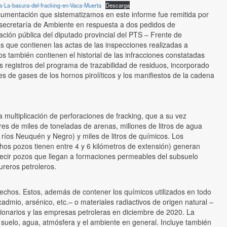
ia-La-basura-del-fracking-en-Vaca-Muerta
Descarga
umentación que sistematizamos en este informe fue remitida por
secretaría de Ambiente en respuesta a dos pedidos de
ación pública del diputado provincial del PTS – Frente de
s que contienen las actas de las inspecciones realizadas a
 también contienen el historial de las infracciones constatadas
os registros del programa de trazabilidad de residuos, incorporado
s de gases de los hornos pirolíticos y los manifiestos de la cadena
 multiplicación de perforaciones de fracking, que a su vez
es de miles de toneladas de arenas, millones de litros de agua
ríos Neuquén y Negro) y miles de litros de químicos. Los
hos pozos tienen entre 4 y 6 kilómetros de extensión) generan
ecir pozos que llegan a formaciones permeables del subsuelo
ureros petroleros.
esechos. Estos, además de contener los químicos utilizados en todo
dmio, arsénico, etc.– o materiales radiactivos de origen natural –
cionarios y las empresas petroleras en diciembre de 2020. La
 suelo, agua, atmósfera y el ambiente en general. Incluye también