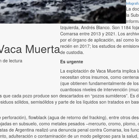
Infograf
La doc
la Sub
inform
Izquierda, Andrés Blanco. Son 1184 foja
Comarsa entre 2013 y 2021. Los archivos
por el órgano de aplicación, así como l
 Vaca Muerta
recién en 2017; los estudios de emisione
de custodia.
n de lectura
Es urgente
La explotación de Vaca Muerta implica la
necesitan otros insumos, como centenar
(que obtienen fundamentalmente de los 
cuantiosos niveles de intervención (muc
dos que cada pozo produce son descartados en “pozos sumideros”. Es d
esiduos sólidos, semisólidos y parte de los líquidos son tratados en bas
 perforación), flowblack (agua de retorno del fracking), entre otros d
alojadas en subsuelo, como metales pesados –mercurio, cromo, plomo, ca
istas de Argentina realizó una denuncia penal contra Comarsa, los fun
nto, adulteración o contaminación de un modo peligroso para la salud,