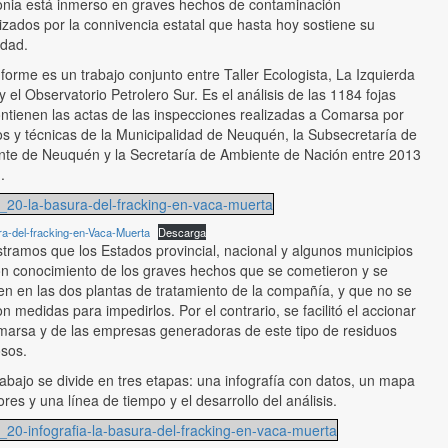
nia está inmerso en graves hechos de contaminación
izados por la connivencia estatal que hasta hoy sostiene su
dad.
nforme es un trabajo conjunto entre Taller Ecologista, La Izquierda
 y el Observatorio Petrolero Sur. Es el análisis de las 1184 fojas
ntienen las actas de las inspecciones realizadas a Comarsa por
os y técnicas de la Municipalidad de Neuquén, la Subsecretaría de
te de Neuquén y la Secretaría de Ambiente de Nación entre 2013
.
20-la-basura-del-fracking-en-vaca-muerta
a-del-fracking-en-Vaca-Muerta
Descarga
ramos que los Estados provincial, nacional y algunos municipios
on conocimiento de los graves hechos que se cometieron y se
n en las dos plantas de tratamiento de la compañía, y que no se
n medidas para impedirlos. Por el contrario, se facilitó el accionar
arsa y de las empresas generadoras de este tipo de residuos
osos.
rabajo se divide en tres etapas: una infografía con datos, un mapa
ores y una línea de tiempo y el desarrollo del análisis.
20-infografia-la-basura-del-fracking-en-vaca-muerta