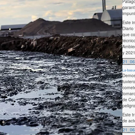
Patago
garant
impuni
Este i
Diario
que co
técnic
Ambien
y 2021
21_06_
La-basur
Demost
tuvier
comete
tomaro
de Com
peligr
Este t
de act
21_06_