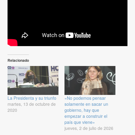
Relacionado
La Presidenta y su triunfo
«No podemos pensar
martes, 13 de octubre de
solamente en sacar un
2020
gobierno, hay que
empezar a construir el
país que viene»
jueves, 2 de julio de 2026