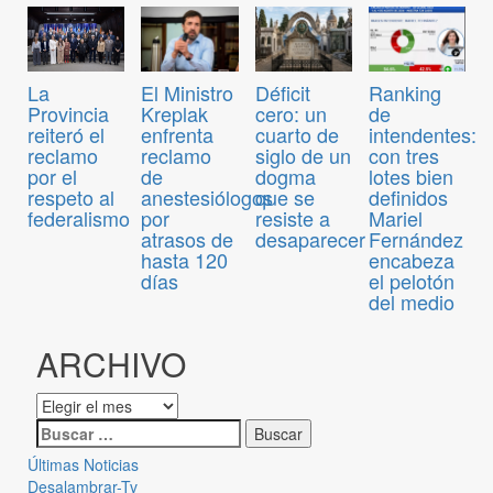
El Ministro
Déficit
Ranking
La
Kreplak
cero: un
de
Provincia
enfrenta
cuarto de
intendentes:
reiteró el
reclamo
siglo de un
con tres
reclamo
de
dogma
lotes bien
por el
anestesiólogos
que se
definidos
respeto al
por
resiste a
Mariel
federalismo
atrasos de
desaparecer
Fernández
hasta 120
encabeza
días
el pelotón
del medio
ARCHIVO
Últimas Noticias
Desalambrar-Tv