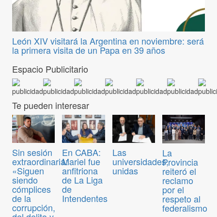
León XIV visitará la Argentina en noviembre: será
la primera visita de un Papa en 39 años
Espacio Publicitario
Te pueden interesar
Sin sesión
En CABA:
Las
La
extraordinaria:
Mariel fue
universidades,
Provincia
«Siguen
anfitriona
unidas
reiteró el
siendo
de La Liga
reclamo
cómplices
de
por el
de la
Intendentes
respeto al
corrupción,
federalismo
del delito y