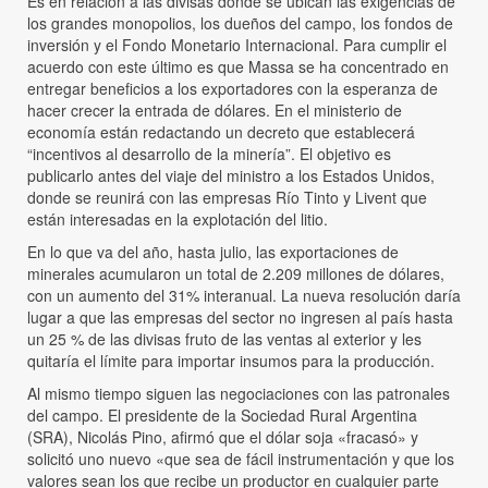
Es en relación a las divisas donde se ubican las exigencias de
los grandes monopolios, los dueños del campo, los fondos de
inversión y el Fondo Monetario Internacional. Para cumplir el
acuerdo con este último es que Massa se ha concentrado en
entregar beneficios a los exportadores con la esperanza de
hacer crecer la entrada de dólares. En el ministerio de
economía están redactando un decreto que establecerá
“incentivos al desarrollo de la minería”. El objetivo es
publicarlo antes del viaje del ministro a los Estados Unidos,
donde se reunirá con las empresas Río Tinto y Livent que
están interesadas en la explotación del litio.
En lo que va del año, hasta julio, las exportaciones de
minerales acumularon un total de 2.209 millones de dólares,
con un aumento del 31% interanual. La nueva resolución daría
lugar a que las empresas del sector no ingresen al país hasta
un 25 % de las divisas fruto de las ventas al exterior y les
quitaría el límite para importar insumos para la producción.
Al mismo tiempo siguen las negociaciones con las patronales
del campo. El presidente de la Sociedad Rural Argentina
(SRA), Nicolás Pino, afirmó que el dólar soja «fracasó» y
solicitó uno nuevo «que sea de fácil instrumentación y que los
valores sean los que recibe un productor en cualquier parte