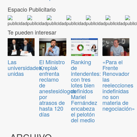
Espacio Publicitario
Te pueden interesar
Las
El Ministro
Ranking
«Para el
universidades,
Kreplak
de
Frente
unidas
enfrenta
intendentes:
Renovador
reclamo
con tres
las
de
lotes bien
reelecciones
anestesiólogos
definidos
indefinidas
por
Mariel
no son
atrasos de
Fernández
materia de
hasta 120
encabeza
negociación»
días
el pelotón
del medio