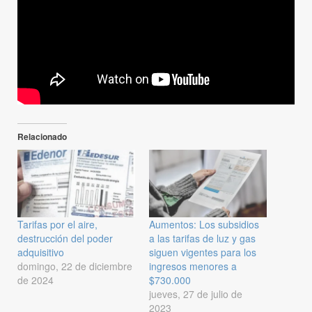
Relacionado
Tarifas por el aire,
Aumentos: Los subsidios
destrucción del poder
a las tarifas de luz y gas
adquisitivo
siguen vigentes para los
domingo, 22 de diciembre
ingresos menores a
de 2024
$730.000
jueves, 27 de julio de
2023