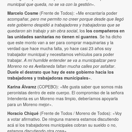
municipal que queda, no se va con la gestión
«.
Marcelo Cosme
(Frente de Todos): «Me encantaría poder
acompañar,
pero me permito no creer porque desde que llegó
este gobierno despidió a trabajadores y trabajadoras que se
quedaron sin trabajo y sin obra social
, los
los compañeros en
las unidades sanitarias no tienen ni guantes
. Se ha dicho
que este monto van a ser para comprar maquinarias y la
verdad que hace mucha falta, yo hace casi 23 años soy
trabajador municipal y necesitamos vehículos para poder
trabajar.
A mi humilde entender se va a municipalizar pero
Moreno no es Avellaneda faltan mucha calles por asfaltar
.
Duele el destrato que hay de este gobierno hacia los
trabajadores y trabajadoras municipales
«.
Karina Álvarez
(COPEBO): «Me gusta saber que somos más
peronistas dentro de este cuerpo. El compromiso de la señora
Intendenta es un Moreno mas limpio, deberíamos apoyarla
para un Moreno mejor».
Horacio Chiqué
(Frente de Todos / Moreno de Todos): «Voy
a votar afirmativo. De ninguna manera estamos discutiendo
acá si los trabajadores municipales cobran su sueldo o no,
estamos discutiendo otra cosa»