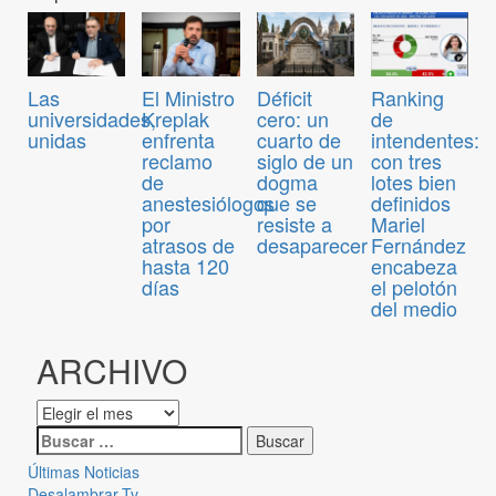
Las
El Ministro
Déficit
Ranking
universidades,
Kreplak
cero: un
de
unidas
enfrenta
cuarto de
intendentes:
reclamo
siglo de un
con tres
de
dogma
lotes bien
anestesiólogos
que se
definidos
por
resiste a
Mariel
atrasos de
desaparecer
Fernández
hasta 120
encabeza
días
el pelotón
del medio
ARCHIVO
Últimas Noticias
Desalambrar-Tv