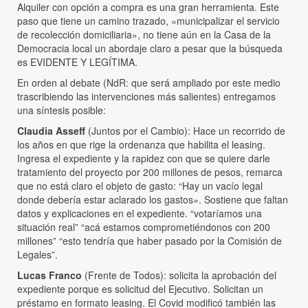
Alquiler con opción a compra es una gran herramienta. Este
paso que tiene un camino trazado, «municipalizar el servicio
de recolección domiciliaria», no tiene aún en la Casa de la
Democracia local un abordaje claro a pesar que la búsqueda
es EVIDENTE Y LEGÍTIMA.
En orden al debate (NdR: que será ampliado por este medio
trascribiendo las intervenciones más salientes) entregamos
una síntesis posible:
Claudia Asseff
(Juntos por el Cambio): Hace un recorrido de
los años en que rige la ordenanza que habilita el leasing.
Ingresa el expediente y la rapidez con que se quiere darle
tratamiento del proyecto por 200 millones de pesos, remarca
que no está claro el objeto de gasto: “Hay un vacío legal
donde debería estar aclarado los gastos». Sostiene que faltan
datos y explicaciones en el expediente. “votaríamos una
situación real” “acá estamos comprometiéndonos con 200
millones” “esto tendría que haber pasado por la Comisión de
Legales”.
Lucas Franco
(Frente de Todos): solicita la aprobación del
expediente porque es solicitud del Ejecutivo. Solicitan un
préstamo en formato leasing. El Covid modificó también las