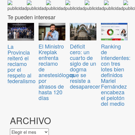
Te pueden interesar
El Ministro
Déficit
Ranking
La
Kreplak
cero: un
de
Provincia
enfrenta
cuarto de
intendentes:
reiteró el
reclamo
siglo de un
con tres
reclamo
de
dogma
lotes bien
por el
anestesiólogos
que se
definidos
respeto al
por
resiste a
Mariel
federalismo
atrasos de
desaparecer
Fernández
hasta 120
encabeza
días
el pelotón
del medio
ARCHIVO