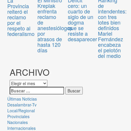
El Ministro
Déficit
Ranking
La
Kreplak
cero: un
de
Provincia
enfrenta
cuarto de
intendentes:
reiteró el
reclamo
siglo de un
con tres
reclamo
de
dogma
lotes bien
por el
anestesiólogos
que se
definidos
respeto al
por
resiste a
Mariel
federalismo
atrasos de
desaparecer
Fernández
hasta 120
encabeza
días
el pelotón
del medio
ARCHIVO
Últimas Noticias
Desalambrar-Tv
Local/Regional
Provinciales
Nacionales
Internacionales