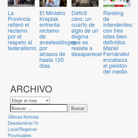
El Ministro
Déficit
Ranking
La
Kreplak
cero: un
de
Provincia
enfrenta
cuarto de
intendentes:
reiteró el
reclamo
siglo de un
con tres
reclamo
de
dogma
lotes bien
por el
anestesiólogos
que se
definidos
respeto al
por
resiste a
Mariel
federalismo
atrasos de
desaparecer
Fernández
hasta 120
encabeza
días
el pelotón
del medio
ARCHIVO
Últimas Noticias
Desalambrar-Tv
Local/Regional
Provinciales