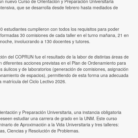
 un nuevo Curso de Orientación y Preparación Universitaria
tensiva, que se desarrolla desde febrero hasta mediados de
00 estudiantes cumplieron con todos los requisitos para poder
nformadas 30 comisiones de cada taller en el turno mañana, 21 en
o noche, involucrando a 130 docentes y tutores.
ción del COPRUN fue el resultado de la labor de distintas áreas de
n diferentes acciones previstas en el Plan de Ordenamiento para
os áulicos y de laboratorios (generación de comisiones, asignación
ionamiento de espacios), permitiendo de esta forma una adecuada
a matrícula del Ciclo Lectivo 2026.
ntación y Preparación Universitaria, una instancia obligatoria
deseen estudiar una carrera de grado en la UNM. Este curso
inario de Aproximación a la Vida Universitaria y tres talleres:
as, Ciencias y Resolución de Problemas.