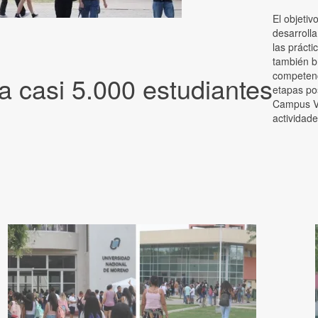
El objetiv
desarrolla
las prácti
también br
competenc
a casi 5.000 estudiantes
etapas po
Campus Vi
actividade