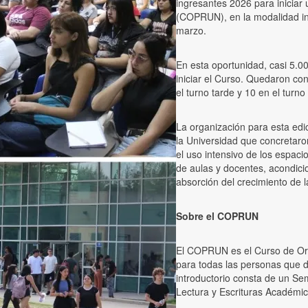
ingresantes 2026 para iniciar
(COPRUN), en la modalidad in
marzo.
En esta oportunidad, casi 5.0
iniciar el Curso. Quedaron co
el turno tarde y 10 en el turn
La organización para esta edi
la Universidad que concretaro
el uso intensivo de los espaci
de aulas y docentes, acondic
absorción del crecimiento de l
Sobre el COPRUN
El COPRUN es el Curso de Orie
para todas las personas que 
introductorio consta de un Sem
Lectura y Escrituras Académic