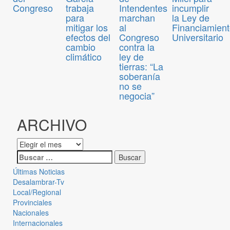
Congreso
trabaja
Intendentes
incumplir
para
marchan
la Ley de
mitigar los
al
Financiamien
efectos del
Congreso
Universitario
cambio
contra la
climático
ley de
tierras: “La
soberanía
no se
negocia”
ARCHIVO
Últimas Noticias
Desalambrar-Tv
Local/Regional
Provinciales
Nacionales
Internacionales