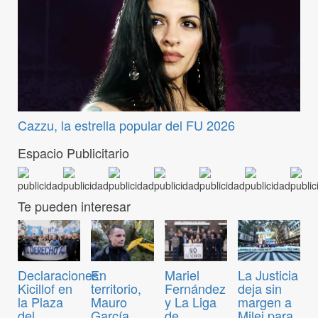
Cazzu, la estrella popular del FU 2026
Espacio Publicitario
Te pueden interesar
Declaraciones:
En
Mariel
La Justicia
Kicillof en
territorio,
Fernández
deja sin
la Plaza
Mauro
y La Liga
margen a
del
García
de
Milei para