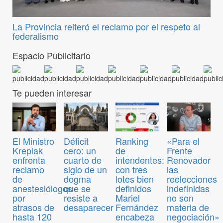
La Provincia reiteró el reclamo por el respeto al
federalismo
Espacio Publicitario
Te pueden interesar
El Ministro
Déficit
Ranking
«Para el
Kreplak
cero: un
de
Frente
enfrenta
cuarto de
intendentes:
Renovador
reclamo
siglo de un
con tres
las
de
dogma
lotes bien
reelecciones
anestesiólogos
que se
definidos
indefinidas
por
resiste a
Mariel
no son
atrasos de
desaparecer
Fernández
materia de
hasta 120
encabeza
negociación»