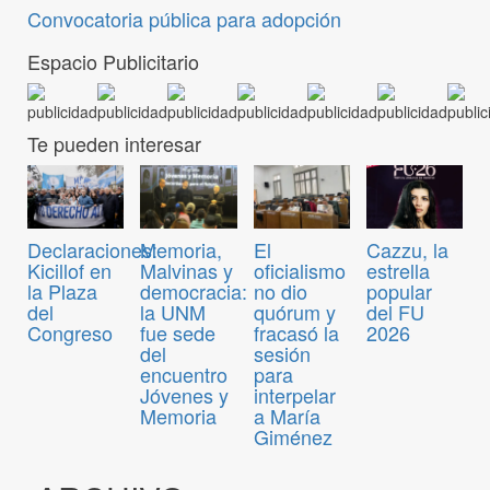
Convocatoria pública para adopción
Espacio Publicitario
Te pueden interesar
Declaraciones:
Memoria,
El
Cazzu, la
Kicillof en
Malvinas y
oficialismo
estrella
la Plaza
democracia:
no dio
popular
del
la UNM
quórum y
del FU
Congreso
fue sede
fracasó la
2026
del
sesión
encuentro
para
Jóvenes y
interpelar
Memoria
a María
Giménez