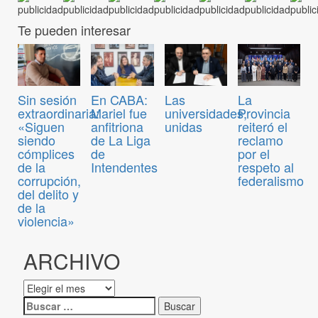
Te pueden interesar
Sin sesión
En CABA:
Las
La
extraordinaria:
Mariel fue
universidades,
Provincia
«Siguen
anfitriona
unidas
reiteró el
siendo
de La Liga
reclamo
cómplices
de
por el
de la
Intendentes
respeto al
corrupción,
federalismo
del delito y
de la
violencia»
ARCHIVO