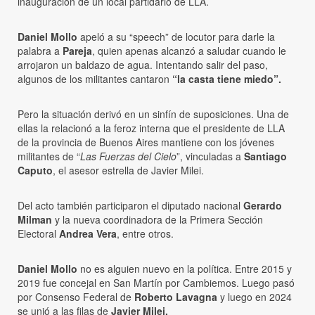
inauguración de un local partidario de LLA.
Daniel Mollo
apeló a su “speech” de locutor para darle la
palabra a
Pareja
, quien apenas alcanzó a saludar cuando le
arrojaron un baldazo de agua. Intentando salir del paso,
algunos de los militantes cantaron
“la casta tiene miedo”.
Pero la situación derivó en un sinfín de suposiciones. Una de
ellas la relacionó a la feroz interna que el presidente de LLA
de la provincia de Buenos Aires mantiene con los jóvenes
militantes de “
Las Fuerzas del Cielo
”, vinculadas a
Santiago
Caputo
, el asesor estrella de Javier Milei.
Del acto también participaron el diputado nacional
Gerardo
Milman
y la nueva coordinadora de la Primera Sección
Electoral
Andrea Vera
, entre otros.
Daniel Mollo
no es alguien nuevo en la política. Entre 2015 y
2019 fue concejal en San Martín por Cambiemos. Luego pasó
por Consenso Federal de
Roberto Lavagna
y luego en 2024
se unió a las filas de
Javier Milei.