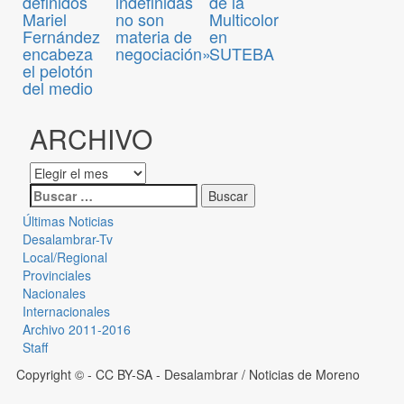
definidos
indefinidas
de la
Mariel
no son
Multicolor
Fernández
materia de
en
encabeza
negociación»
SUTEBA
el pelotón
del medio
ARCHIVO
Últimas Noticias
Desalambrar-Tv
Local/Regional
Provinciales
Nacionales
Internacionales
Archivo 2011-2016
Staff
Copyright © - CC BY-SA
- Desalambrar / Noticias de Moreno