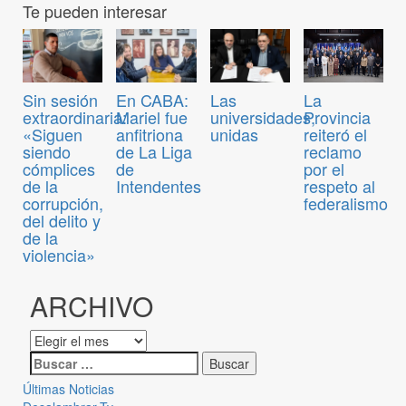
Te pueden interesar
Sin sesión
En CABA:
Las
La
extraordinaria:
Mariel fue
universidades,
Provincia
«Siguen
anfitriona
unidas
reiteró el
siendo
de La Liga
reclamo
cómplices
de
por el
de la
Intendentes
respeto al
corrupción,
federalismo
del delito y
de la
violencia»
ARCHIVO
Últimas Noticias