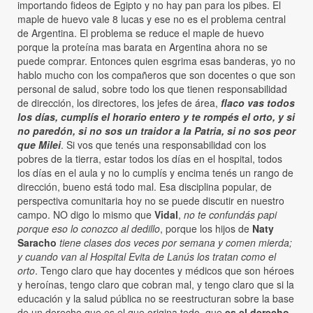
importando fideos de Egipto y no hay pan para los pibes. El
maple de huevo vale 8 lucas y ese no es el problema central
de Argentina. El problema se reduce el maple de huevo
porque la proteína mas barata en Argentina ahora no se
puede comprar. Entonces quien esgrima esas banderas, yo no
hablo mucho con los compañeros que son docentes o que son
personal de salud, sobre todo los que tienen responsabilidad
de dirección, los directores, los jefes de área,
flaco vas todos
los días, cumplís el horario entero y te rompés el orto, y si
no paredón, si no sos un traidor a la Patria, si no sos peor
que Milei
. Si vos que tenés una responsabilidad con los
pobres de la tierra, estar todos los días en el hospital, todos
los días en el aula y no lo cumplís y encima tenés un rango de
dirección, bueno está todo mal. Esa disciplina popular, de
perspectiva comunitaria hoy no se puede discutir en nuestro
campo. NO digo lo mismo que
Vidal
,
no te confundás papi
porque eso lo conozco al dedillo
, porque los hijos de
Naty
Saracho
tiene clases dos veces por semana y comen mierda;
y cuando van al Hospital Evita de Lanús los tratan como el
orto
. Tengo claro que hay docentes y médicos que son héroes
y heroínas, tengo claro que cobran mal, y tengo claro que si la
educación y la salud pública no se reestructuran sobre la base
de un derecho que es el que origina todo, que
es el derecho