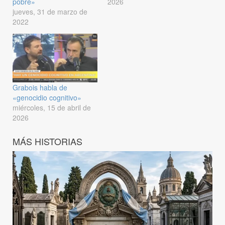
pobre»
2026
jueves, 31 de marzo de
2022
Grabois habla de
«genocidio cognitivo»
miércoles, 15 de abril de
2026
MÁS HISTORIAS