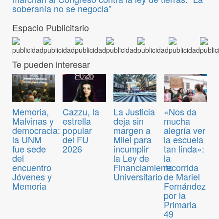
soberanía no se negocia”
Espacio Publicitario
Te pueden interesar
Memoria,
Cazzu, la
La Justicia
«Nos da
Malvinas y
estrella
deja sin
mucha
democracia:
popular
margen a
alegría ver
la UNM
del FU
Milei para
la escuela
fue sede
2026
incumplir
tan linda»:
del
la Ley de
la
encuentro
Financiamiento
recorrida
Jóvenes y
Universitario
de Mariel
Memoria
Fernández
por la
Primaria
49