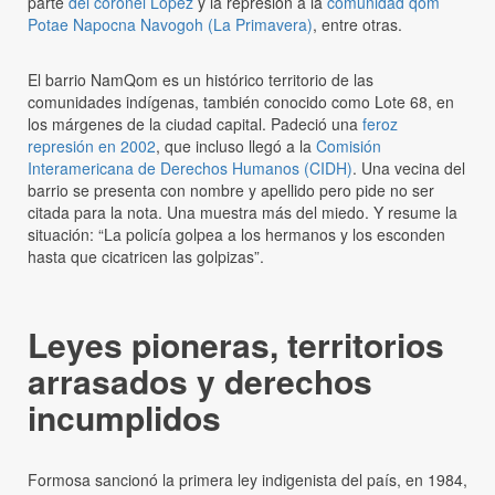
parte
del coronel López
y la represión a la
comunidad qom
Potae Napocna Navogoh (La Primavera)
, entre otras.
El barrio NamQom es un histórico territorio de las
comunidades indígenas, también conocido como Lote 68, en
los márgenes de la ciudad capital. Padeció una
feroz
represión en
2002
, que incluso llegó a la
Comisión
Interamericana de Derechos Humanos (CIDH)
. Una vecina del
barrio se presenta con nombre y apellido pero pide no ser
citada para la nota. Una muestra más del miedo. Y resume la
situación: “La policía golpea a los hermanos y los esconden
hasta que cicatricen las golpizas”.
Leyes pioneras, territorios
arrasados y derechos
incumplidos
Formosa sancionó la primera ley indigenista del país, en 1984,