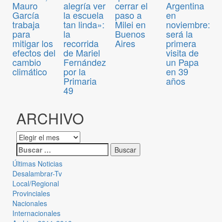
Mauro
alegría ver
cerrar el
Argentina
García
la escuela
paso a
en
trabaja
tan linda»:
Milei en
noviembre:
para
la
Buenos
será la
mitigar los
recorrida
Aires
primera
efectos del
de Mariel
visita de
cambio
Fernández
un Papa
climático
por la
en 39
Primaria
años
49
ARCHIVO
Últimas Noticias
Desalambrar-Tv
Local/Regional
Provinciales
Nacionales
Internacionales