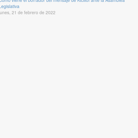
Cómo viene el borrador del mensaje de Kicillof ante la Asamblea
Legislativa
lunes, 21 de febrero de 2022