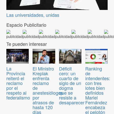
Las universidades, unidas
Espacio Publicitario
Te pueden interesar
El Ministro
Déficit
Ranking
La
Kreplak
cero: un
de
Provincia
enfrenta
cuarto de
intendentes:
reiteró el
reclamo
siglo de un
con tres
reclamo
de
dogma
lotes bien
por el
anestesiólogos
que se
definidos
respeto al
por
resiste a
Mariel
federalismo
atrasos de
desaparecer
Fernández
hasta 120
encabeza
días
el pelotón