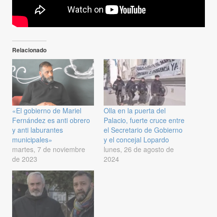
Relacionado
«El gobierno de Mariel
Olla en la puerta del
Fernández es anti obrero
Palacio, fuerte cruce entre
y anti laburantes
el Secretario de Gobierno
municipales»
y el concejal Lopardo
martes, 7 de noviembre
lunes, 26 de agosto de
de 2023
2024