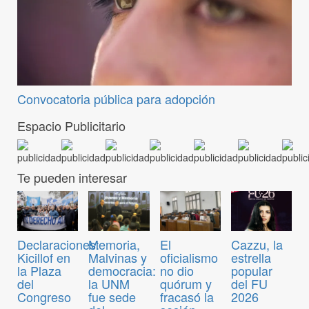
Convocatoria pública para adopción
Espacio Publicitario
Te pueden interesar
Declaraciones:
Memoria,
El
Cazzu, la
Kicillof en
Malvinas y
oficialismo
estrella
la Plaza
democracia:
no dio
popular
del
la UNM
quórum y
del FU
Congreso
fue sede
fracasó la
2026