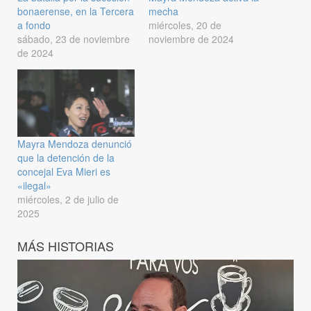
bonaerense, en la Tercera
mecha
a fondo
miércoles, 20 de
sábado, 23 de noviembre
noviembre de 2024
de 2024
Mayra Mendoza denunció
que la detención de la
concejal Eva Mieri es
«ilegal»
miércoles, 2 de julio de
2025
MÁS HISTORIAS