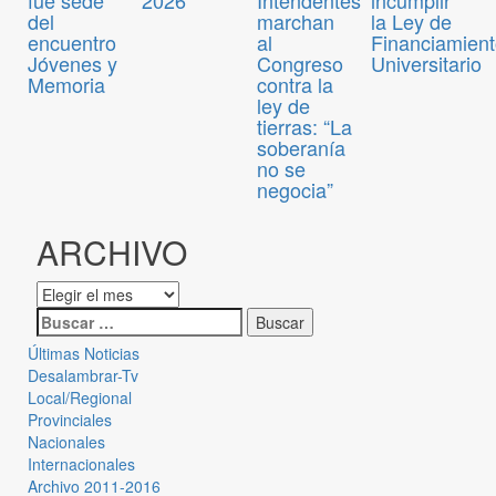
fue sede
2026
Intendentes
incumplir
del
marchan
la Ley de
encuentro
al
Financiamien
Jóvenes y
Congreso
Universitario
Memoria
contra la
ley de
tierras: “La
soberanía
no se
negocia”
ARCHIVO
Últimas Noticias
Desalambrar-Tv
Local/Regional
Provinciales
Nacionales
Internacionales
Archivo 2011-2016