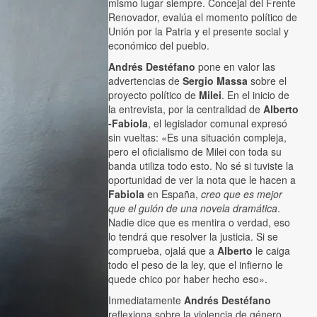
mismo lugar siempre. Concejal del Frente
Renovador, evalúa el momento político de
Unión por la Patria y el presente social y
económico del pueblo.
Andrés Destéfano
pone en valor las
advertencias de
Sergio Massa
sobre el
proyecto político de
Milei
. En el inicio de
la entrevista, por la centralidad de
Alberto
-Fabiola
, el legislador comunal expresó
sin vueltas: «Es una situación compleja,
pero el oficialismo de Milei con toda su
banda utiliza todo esto. No sé si tuviste la
oportunidad de ver la nota que le hacen a
Fabiola
en España,
creo que es mejor
que el guión de una novela dramática
.
Nadie dice que es mentira o verdad, eso
lo tendrá que resolver la justicia. Si se
comprueba, ojalá que a
Alberto
le caiga
todo el peso de la ley, que el infierno le
quede chico por haber hecho eso».
Inmediatamente
Andrés Destéfano
reflexiona sobre la violencia de género