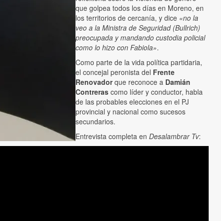
que golpea todos los días en Moreno, en
los territorios de cercanía, y dice
«no la
veo a la Ministra de Seguridad (Bullrich)
preocupada y mandando custodia policial
como lo hizo con Fabiola»
.
Como parte de la vida política partidaria,
el concejal peronista del
Frente
Renovador
que reconoce a
Damián
Contreras
como líder y conductor, habla
de las probables elecciones en el PJ
provincial y nacional como sucesos
secundarios.
Entrevista completa en
Desalambrar Tv
: