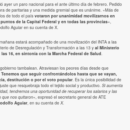
ó ayer un paro nacional para el ante último día de febrero. Pedido
ura de paritarias y una medida gremial que es unánime. «Más de
dos de todo el país
votaron por unanimidad movilizarnos en
 puntos de la Capital Federal y en todas las provincias
«,
dolfo Aguiar en su cuenta de X.
 mañana estará acompañado de una movilización del INTA a las
sterio de Desregulación y Transformación a las 13 y
al Ministerio
 las 16, en sintonía con la Marcha Federal de Salud
.
u gobierno tambalean. Atraviesan los peores días desde que
.
Tenemos que seguir confrontándolos hasta que se vayan,
ia, destitución o por el voto popular
. Es la única posibilidad de
juste que resquebraja todo el tejido social y productivo.
Si aumenta
ividad, tendremos una oportunidad de recuperar los salarios y las
s que nos quitaron
«, expresó el secretario general de ATE
odolfo Aguiar
, en su cuenta de
X
.