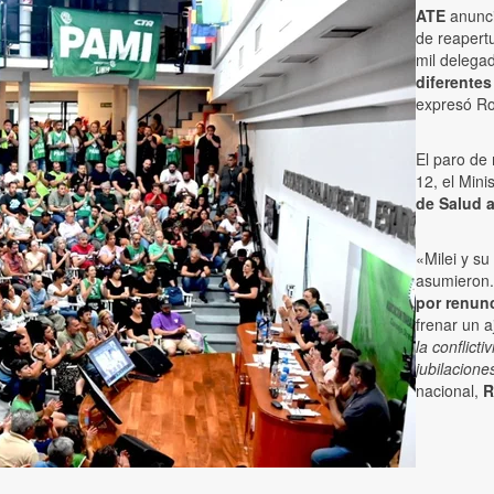
ATE
anunci
de reapert
mil delega
diferentes
expresó Ro
El paro de
12, el Mini
de Salud a
«Milei y s
asumieron
por renunc
frenar un a
la conflict
jubilacione
nacional,
R