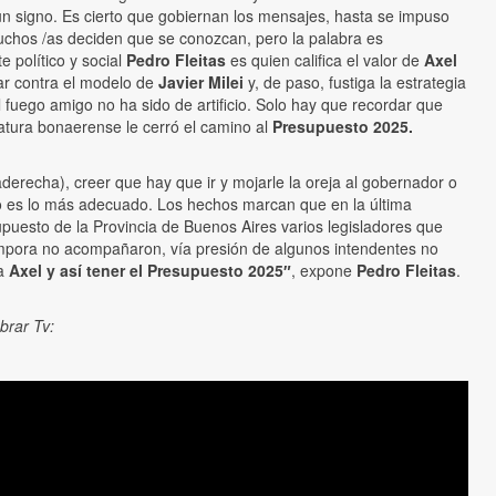
 un signo. Es cierto que gobiernan los mensajes, hasta se impuso
uchos /as deciden que se conozcan, pero la palabra es
te político y social
Pedro Fleitas
es quien califica el valor de
Axel
ar contra el modelo de
Javier Milei
y, de paso, fustiga la estrategia
uego amigo no ha sido de artificio. Solo hay que recordar que
slatura bonaerense le cerró el camino al
Presupuesto 2025.
derecha), creer que hay que ir y mojarle la oreja al gobernador o
 no es lo más adecuado. Los hechos marcan que en la última
puesto de la Provincia de Buenos Aires varios legisladores que
pora no acompañaron, vía presión de algunos intendentes no
ba
Axel y así tener el Presupuesto 2025″
, expone
Pedro Fleitas
.
rar Tv: