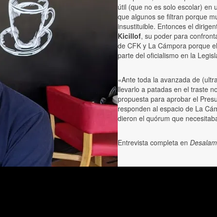
útil (que no es solo escolar) en
que algunos se filtran porque m
insustituible. Entonces el dirigen
Kicillof
, su poder para confront
de CFK y La Cámpora porque el f
parte del oficialismo en la Legi
«Ante toda la avanzada de (ultra
llevarlo a patadas en el traste
propuesta para aprobar el Presu
responden al espacio de La Cám
dieron el quórum que necesita
Entrevista completa en
Desalamb