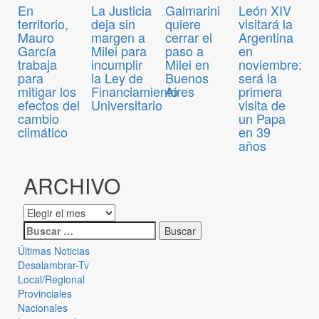
En
La Justicia
Galmarini
León XIV
territorio,
deja sin
quiere
visitará la
Mauro
margen a
cerrar el
Argentina
García
Milei para
paso a
en
trabaja
incumplir
Milei en
noviembre:
para
la Ley de
Buenos
será la
mitigar los
Financiamiento
Aires
primera
efectos del
Universitario
visita de
cambio
un Papa
climático
en 39
años
ARCHIVO
Últimas Noticias
Desalambrar-Tv
Local/Regional
Provinciales
Nacionales