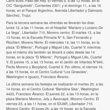
Carril 4099, Paso del Rey. El viernes 9, a las 12 horas, en el
CIC “Sanguinetti”, Corrientes 2301; y el domingo 11, a las 16
horas, en el Parque Argentino, Avenida Libertador y Dalmacio
Sánchez, Trujui.
Para la tercera semana las ofrendas se llevarán los días:
lunes 12, a las 11 horas, en el Hospital “Mariano y Luciano De
La Vega”, Libertador 710, Moreno centro. El martes 13, a las
13 horas, en la Escuela Primaria N° 5, San Fernando y
Ricchieri, Moreno Norte. El miércoles 14, las 11 horas, en la
plaza “El Milenio”, Portugal y Miguel Lilio, Cuartel V; mientras
que el mismo día también se llevará a cabo desde las 14
horas, en la plaza “El Milenio”, Portugal y Miguel Lilio, Cuartel
V. El jueves 15, a las 13 horas, en el Jardín de Infantes N°940,
Perito Moreno y Bonpland, Cuartel V. Por último, el viernes 16,
a las 15 horas, en el Centro Cultural “Los Girasoles”,
Washington e Iguazú, Francisco Álvarez.
La última semana los festejos se realizarán el martes 20, a las
14 horas, en el Centro Cultural “Bartolina Sisa”, Washington
4423, Francisco Álvarez. El jueves 22, a las 13 horas, en la
plaza Mariano Moreno, Joly y Asconapé, Moreno Centro. El
viernes 23, a las 11 horas, en el IDUAR, Libertador 710,
Moreno Centro. El lunes 26, a las 10 horas, en la Escuela