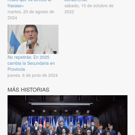
fracaso»
sábado, 15 de octubre de
martes, 20 de agosto de
2022
2024
No repetirás: En 2025
cambia la Secundaria en
Provincia
jueves, 6 de junio de 2024
MÁS HISTORIAS