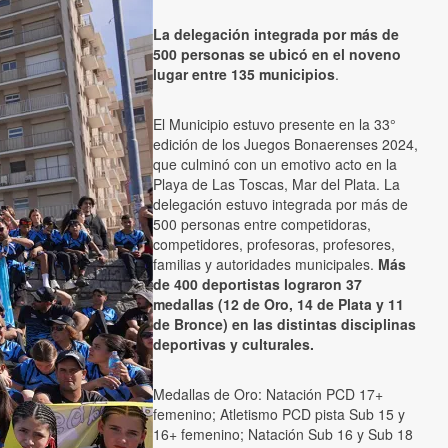
La delegación integrada por más de
500 personas se ubicó en el noveno
lugar entre 135 municipios
.
El Municipio estuvo presente en la 33°
edición de los Juegos Bonaerenses 2024,
que culminó con un emotivo acto en la
Playa de Las Toscas, Mar del Plata. La
delegación estuvo integrada por más de
500 personas entre competidoras,
competidores, profesoras, profesores,
familias y autoridades municipales.
Más
de 400 deportistas lograron 37
medallas (12 de Oro, 14 de Plata y 11
de Bronce) en las distintas disciplinas
deportivas y culturales.
Medallas de Oro: Natación PCD 17+
femenino; Atletismo PCD pista Sub 15 y
16+ femenino; Natación Sub 16 y Sub 18