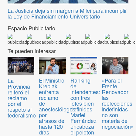
La Justicia deja sin margen a Milei para incumplir
la Ley de Financiamiento Universitario
Espacio Publicitario
Te pueden interesar
El Ministro
Ranking
«Para el
La
Kreplak
de
Frente
Provincia
enfrenta
intendentes:
Renovador
reiteró el
reclamo
con tres
las
reclamo
de
lotes bien
reelecciones
por el
anestesiólogos
definidos
indefinidas
respeto al
por
Mariel
no son
federalismo
atrasos de
Fernández
materia de
hasta 120
encabeza
negociación»
días
el pelotón