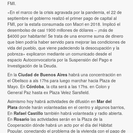
FMI.
«En el marco de la crisis agravada por la pandemia, el 22 de
septiembre el gobierno realizó el primer pago de capital al
FMI, por la estafa consumada con Macri en 2018. Implicó el
desembolso de casi 1900 millones de dólares – ¡más de
$4000 por habitante! Se trata de una enorme suma de dinero
que bien podría haber servido para mejorar las condiciones de
vida del pueblo, que viene padeciendo la desocupación y la
pobreza» explicaron mediante un comunicado desde el
espacio Autoconvocatoria por la Suspensión del Pago e
Investigación de la Deuda.
En la
Ciudad de Buenos Aires
habrá una concentración en
el Obelisco a als 17hs para luego marchar hacia Plaza de
Mayo. En
Córdoba
, la cita será a las 17hs. en Colon y
General Paz hasta ex Plaza Velez Sarsfield.
Asimismo hoy habrá actividades de difusión en
Mar del
Plata
donde harán volanteadas en el centro y algunos barrios,
En
Rafael Castillo
también habrá volanteada y radio abierta.
En
Rosario
las actividades serán en la Plaza de la
Cooperación dónde habrá un acto por el día del Hábitat
Popular, conectando el problema de la vivienda con el pago de