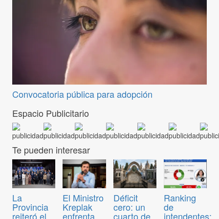
Convocatoria pública para adopción
Espacio Publicitario
Te pueden interesar
El Ministro
Déficit
Ranking
La
Kreplak
cero: un
de
Provincia
enfrenta
cuarto de
intendentes:
reiteró el