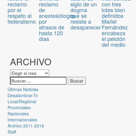
reclamo
siglo de un
con tres
reclamo
de
dogma
lotes bien
por el
anestesiólogos
que se
definidos
respeto al
por
resiste a
Mariel
federalismo
atrasos de
desaparecer
Fernández
hasta 120
encabeza
días
el pelotón
del medio
ARCHIVO
Últimas Noticias
Desalambrar-Tv
Local/Regional
Provinciales
Nacionales
Internacionales
Archivo 2011-2016
Staff