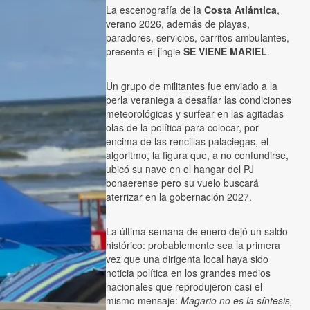
La escenografía de la
Costa Atlántica
,
verano 2026, además de playas,
paradores, servicios, carritos ambulantes,
presenta el jingle
SE VIENE MARIEL
.
Un grupo de militantes fue enviado a la
perla veraniega a desafíar las condiciones
meteorológicas y surfear en las agitadas
olas de la política para colocar, por
encima de las rencillas palaciegas, el
algoritmo, la figura que, a no confundirse,
ubicó su nave en el hangar del PJ
bonaerense pero su vuelo buscará
aterrizar en la gobernación 2027.
La última semana de enero dejó un saldo
histórico: probablemente sea la primera
vez que una dirigenta local haya sido
noticia política en los grandes medios
nacionales que reprodujeron casi el
mismo mensaje:
Magario no es la síntesis,