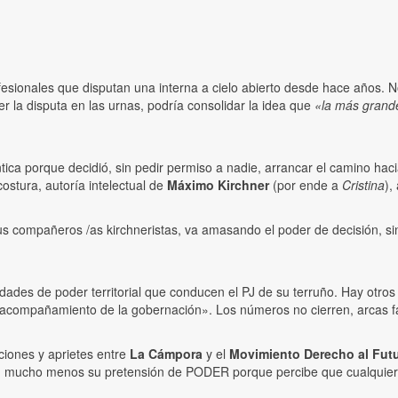
sionales que disputan una interna a cielo abierto desde hace años. No
r la disputa en las urnas, podría consolidar la idea que
«la más grande 
tica porque decidió, sin pedir permiso a nadie, arrancar el camino haci
costura, autoría intelectual de
Máximo Kirchner
(por ende a
Cristina
),
ñeros /as kirchneristas, va amasando el poder de decisión, sin dej
des de poder territorial que conducen el PJ de su terruño. Hay otros
 «acompañamiento de la gobernación». Los números no cierren, arcas fam
ciones y aprietes entre
La Cámpora
y el
Movimiento Derecho al Fut
, mucho menos su pretensión de PODER porque percibe que cualquier sí