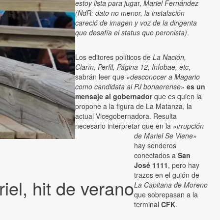
estoy lista para juga
r,
Mariel Fernández
(NdR: dato no menor, la instalación
careció de imagen y voz de la dirigenta
que desafía el status quo peronista)
.
Los editores políticos de
La Nación,
Clarín, Perfil, Página 12, Infobae, etc
,
sabrán leer que
«desconocer a Magario
como candidata al PJ bonaerense
»
es un
mensaje al gobernador
que es quien la
propone a la figura de La Matanza, la
actual Vicegobernadora. Resulta
necesario interpretar que en la
«irrupción
de Mariel Se Viene»
hay senderos
conectados a
San
José 1111
, pero hay
trazos en el guión de
el, hit de verano
La Capitana de Moreno
que sobrepasan a la
terminal
CFK
.