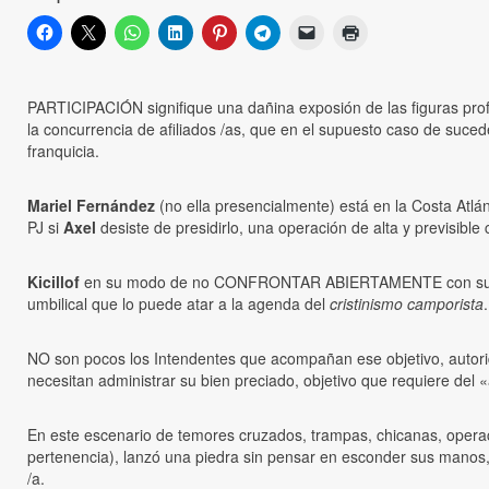
PARTICIPACIÓN signifique una dañina exposión de las figuras profe
la concurrencia de afiliados /as, que en el supuesto caso de sucede
franquicia.
Mariel Fernández
(no ella presencialmente) está en la Costa Atlán
PJ si
Axel
desiste de presidirlo, una operación de alta y previsible 
Kicillof
en su modo de no CONFRONTAR ABIERTAMENTE con sus compa
umbilical que lo puede atar a la agenda del
cristinismo camporista
.
NO son pocos los Intendentes que acompañan ese objetivo, autorida
necesitan administrar su bien preciado, objetivo que requiere del
En este escenario de temores cruzados, trampas, chicanas, opera
pertenencia), lanzó una piedra sin pensar en esconder sus manos
/a.